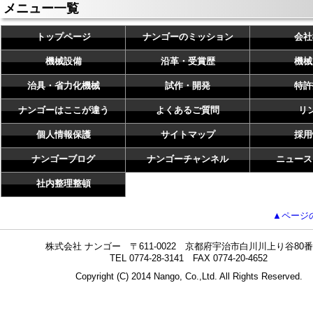
メニュー一覧
トップページ
ナンゴーのミッション
会社
機械設備
沿革・受賞歴
機械
治具・省力化機械
試作・開発
特許
ナンゴーはここが違う
よくあるご質問
リ
個人情報保護
サイトマップ
採用
ナンゴーブログ
ナンゴーチャンネル
ニュース
社内整理整頓
▲ページ
株式会社 ナンゴー 〒611-0022 京都府宇治市白川川上り谷80番
TEL 0774-28-3141 FAX 0774-20-4652
Copyright (C) 2014 Nango, Co.,Ltd. All Rights Reserved.