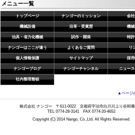
メニュー一覧
トップページ
ナンゴーのミッション
会社
機械設備
沿革・受賞歴
機械
治具・省力化機械
試作・開発
特許
ナンゴーはここが違う
よくあるご質問
リ
個人情報保護
サイトマップ
採用
ナンゴーブログ
ナンゴーチャンネル
ニュース
社内整理整頓
▲ページ
株式会社 ナンゴー 〒611-0022 京都府宇治市白川川上り谷80番
TEL 0774-28-3141 FAX 0774-20-4652
Copyright (C) 2014 Nango, Co.,Ltd. All Rights Reserved.