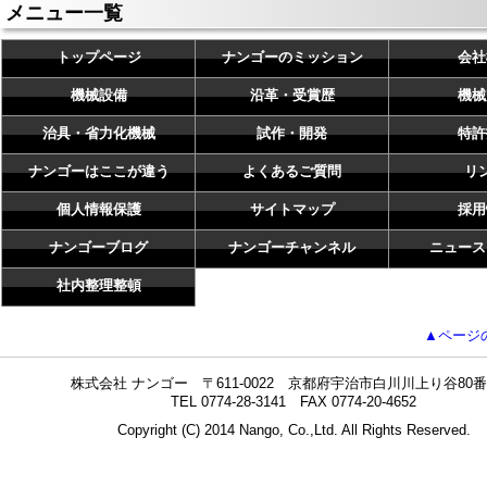
メニュー一覧
トップページ
ナンゴーのミッション
会社
機械設備
沿革・受賞歴
機械
治具・省力化機械
試作・開発
特許
ナンゴーはここが違う
よくあるご質問
リ
個人情報保護
サイトマップ
採用
ナンゴーブログ
ナンゴーチャンネル
ニュース
社内整理整頓
▲ページ
株式会社 ナンゴー 〒611-0022 京都府宇治市白川川上り谷80番
TEL 0774-28-3141 FAX 0774-20-4652
Copyright (C) 2014 Nango, Co.,Ltd. All Rights Reserved.