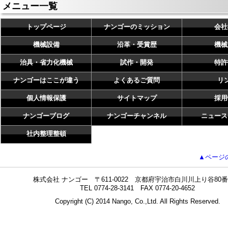
メニュー一覧
トップページ
ナンゴーのミッション
会社
機械設備
沿革・受賞歴
機械
治具・省力化機械
試作・開発
特許
ナンゴーはここが違う
よくあるご質問
リ
個人情報保護
サイトマップ
採用
ナンゴーブログ
ナンゴーチャンネル
ニュース
社内整理整頓
▲ページ
株式会社 ナンゴー 〒611-0022 京都府宇治市白川川上り谷80番
TEL 0774-28-3141 FAX 0774-20-4652
Copyright (C) 2014 Nango, Co.,Ltd. All Rights Reserved.