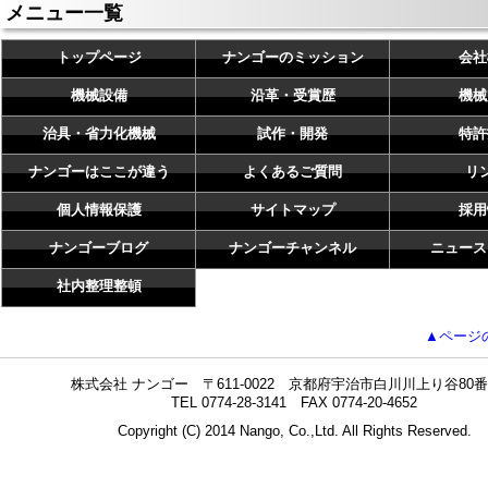
メニュー一覧
トップページ
ナンゴーのミッション
会社
機械設備
沿革・受賞歴
機械
治具・省力化機械
試作・開発
特許
ナンゴーはここが違う
よくあるご質問
リ
個人情報保護
サイトマップ
採用
ナンゴーブログ
ナンゴーチャンネル
ニュース
社内整理整頓
▲ページ
株式会社 ナンゴー 〒611-0022 京都府宇治市白川川上り谷80番
TEL 0774-28-3141 FAX 0774-20-4652
Copyright (C) 2014 Nango, Co.,Ltd. All Rights Reserved.