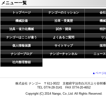
メニュー一覧
トップページ
ナンゴーのミッション
会社
機械設備
沿革・受賞歴
機械
治具・省力化機械
試作・開発
特許
ナンゴーはここが違う
よくあるご質問
リ
個人情報保護
サイトマップ
採用
ナンゴーブログ
ナンゴーチャンネル
ニュース
社内整理整頓
▲ページ
株式会社 ナンゴー 〒611-0022 京都府宇治市白川川上り谷80番
TEL 0774-28-3141 FAX 0774-20-4652
Copyright (C) 2014 Nango, Co.,Ltd. All Rights Reserved.