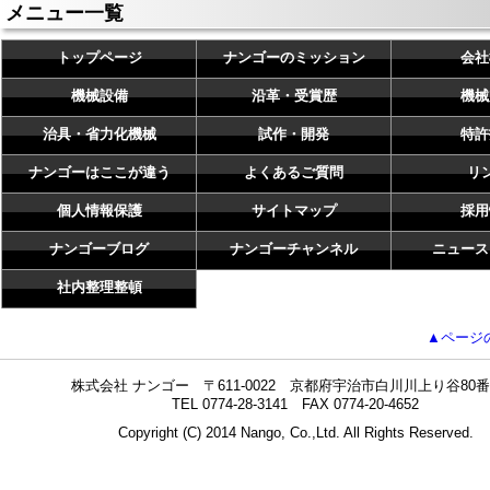
メニュー一覧
トップページ
ナンゴーのミッション
会社
機械設備
沿革・受賞歴
機械
治具・省力化機械
試作・開発
特許
ナンゴーはここが違う
よくあるご質問
リ
個人情報保護
サイトマップ
採用
ナンゴーブログ
ナンゴーチャンネル
ニュース
社内整理整頓
▲ページ
株式会社 ナンゴー 〒611-0022 京都府宇治市白川川上り谷80番
TEL 0774-28-3141 FAX 0774-20-4652
Copyright (C) 2014 Nango, Co.,Ltd. All Rights Reserved.