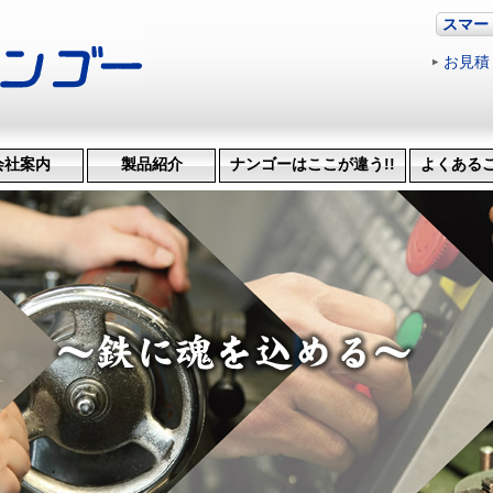
スマー
お見積
会社案内
製品紹介
ナンゴーはここが違う!!
よくある
革・受賞歴
ッション
会社概要
機械設備
治具･省力化機械
試作・開発
機械加工
特許技術
生産管理システム
納品までの流れ
品質検査
得意技