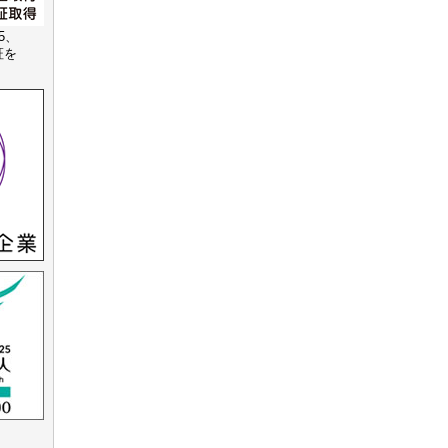
15、
認証を