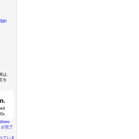
指針
画は、
定を
tform
きが完了
れていま