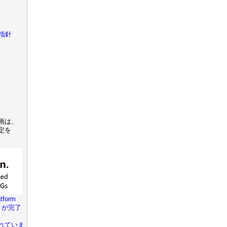
指針
画は、
定を
tform
きが完了
れていま