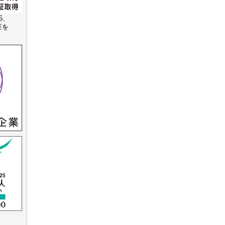
15、
認証を