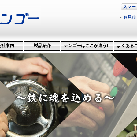
スマー
お見積
会社案内
製品紹介
ナンゴーはここが違う!!
よくある
革・受賞歴
ッション
会社概要
機械設備
治具･省力化機械
試作・開発
機械加工
特許技術
生産管理システム
納品までの流れ
品質検査
得意技