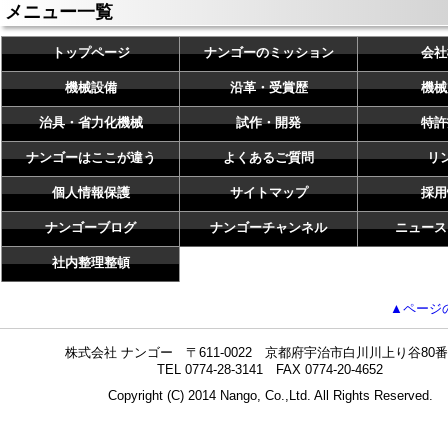
メニュー一覧
トップページ
ナンゴーのミッション
会社
機械設備
沿革・受賞歴
機械
治具・省力化機械
試作・開発
特許
ナンゴーはここが違う
よくあるご質問
リ
個人情報保護
サイトマップ
採用
ナンゴーブログ
ナンゴーチャンネル
ニュース
社内整理整頓
▲ページ
株式会社 ナンゴー 〒611-0022 京都府宇治市白川川上り谷80番
TEL 0774-28-3141 FAX 0774-20-4652
Copyright (C) 2014 Nango, Co.,Ltd. All Rights Reserved.