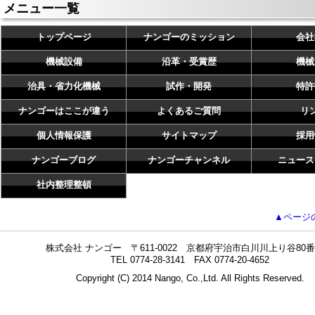
メニュー一覧
トップページ
ナンゴーのミッション
会社
機械設備
沿革・受賞歴
機械
治具・省力化機械
試作・開発
特許
ナンゴーはここが違う
よくあるご質問
リ
個人情報保護
サイトマップ
採用
ナンゴーブログ
ナンゴーチャンネル
ニュース
社内整理整頓
▲ページ
株式会社 ナンゴー 〒611-0022 京都府宇治市白川川上り谷80番
TEL 0774-28-3141 FAX 0774-20-4652
Copyright (C) 2014 Nango, Co.,Ltd. All Rights Reserved.