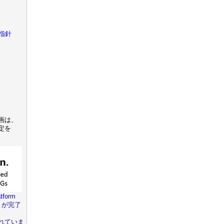
指針
画は、
定を
tform
きが完了
れていま