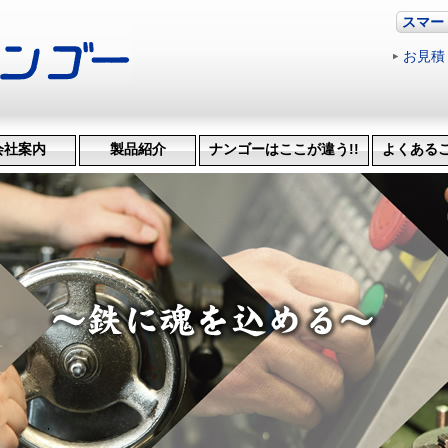
スマー
お見積
会社案内
製品紹介
ナンゴーはここが違う!!
よくある
革・受賞歴
ッション
会社概要
機械設備
治具･省力化機械
試作・開発
機械加工
特許技術
生産管理システム
納品までの流れ
品質検査
得意技