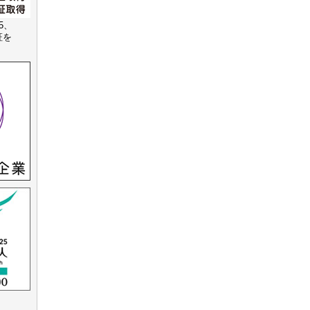
15、
認証を