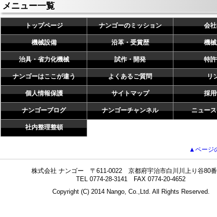
メニュー一覧
トップページ
ナンゴーのミッション
会社
機械設備
沿革・受賞歴
機械
治具・省力化機械
試作・開発
特許
ナンゴーはここが違う
よくあるご質問
リ
個人情報保護
サイトマップ
採用
ナンゴーブログ
ナンゴーチャンネル
ニュース
社内整理整頓
▲ページ
株式会社 ナンゴー 〒611-0022 京都府宇治市白川川上り谷80番
TEL 0774-28-3141 FAX 0774-20-4652
Copyright (C) 2014 Nango, Co.,Ltd. All Rights Reserved.