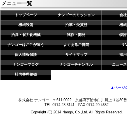
メニュー一覧
トップページ
ナンゴーのミッション
会社
機械設備
沿革・受賞歴
機械
治具・省力化機械
試作・開発
特許
ナンゴーはここが違う
よくあるご質問
リ
個人情報保護
サイトマップ
採用
ナンゴーブログ
ナンゴーチャンネル
ニュース
社内整理整頓
▲ページ
株式会社 ナンゴー 〒611-0022 京都府宇治市白川川上り谷80番
TEL 0774-28-3141 FAX 0774-20-4652
Copyright (C) 2014 Nango, Co.,Ltd. All Rights Reserved.