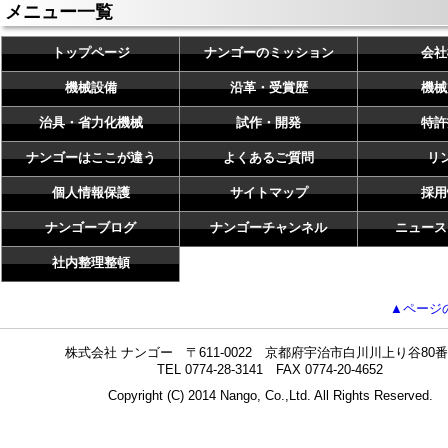
メニュー一覧
トップページ
ナンゴーのミッション
会社
機械設備
沿革・受賞歴
機械
治具・省力化機械
試作・開発
特許
ナンゴーはここが違う
よくあるご質問
リ
個人情報保護
サイトマップ
採用
ナンゴーブログ
ナンゴーチャンネル
ニュース
社内整理整頓
▲ページ
株式会社 ナンゴー 〒611-0022 京都府宇治市白川川上り谷80番
TEL 0774-28-3141 FAX 0774-20-4652
Copyright (C) 2014 Nango, Co.,Ltd. All Rights Reserved.