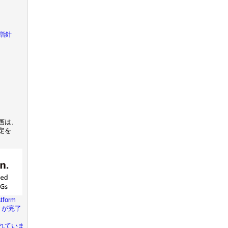
指針
画は、
定を
tform
きが完了
れていま