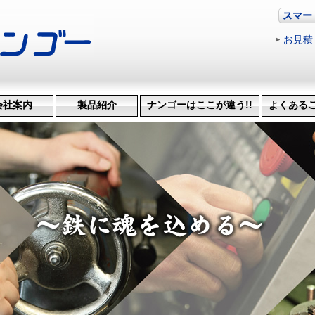
スマー
お見積
会社案内
製品紹介
ナンゴーはここが違う!!
よくある
革・受賞歴
ッション
会社概要
機械設備
治具･省力化機械
試作・開発
機械加工
特許技術
生産管理システム
納品までの流れ
品質検査
得意技