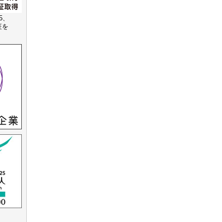
15、
認証を