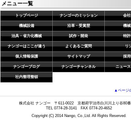
メニュー一覧
トップページ
ナンゴーのミッション
会社
機械設備
沿革・受賞歴
機械
治具・省力化機械
試作・開発
特許
ナンゴーはここが違う
よくあるご質問
リ
個人情報保護
サイトマップ
採用
ナンゴーブログ
ナンゴーチャンネル
ニュース
社内整理整頓
▲ページ
株式会社 ナンゴー 〒611-0022 京都府宇治市白川川上り谷80番
TEL 0774-28-3141 FAX 0774-20-4652
Copyright (C) 2014 Nango, Co.,Ltd. All Rights Reserved.