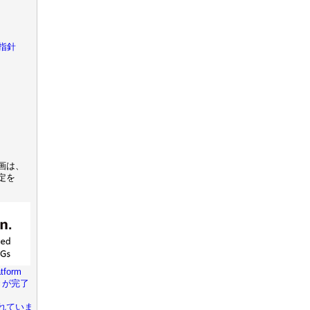
指針
画は、
定を
tform
きが完了
れていま