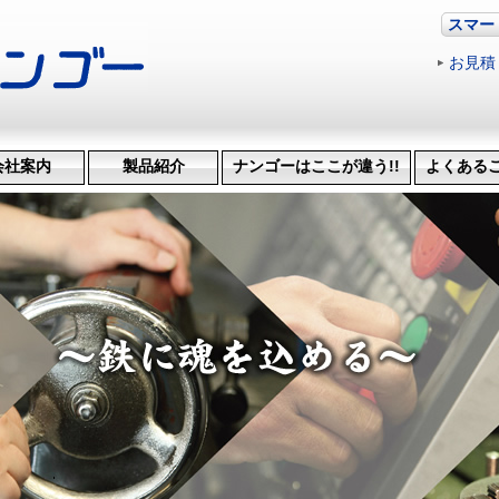
スマー
お見積
会社案内
製品紹介
ナンゴーはここが違う!!
よくある
革・受賞歴
ッション
会社概要
機械設備
治具･省力化機械
試作・開発
機械加工
特許技術
生産管理システム
納品までの流れ
品質検査
得意技