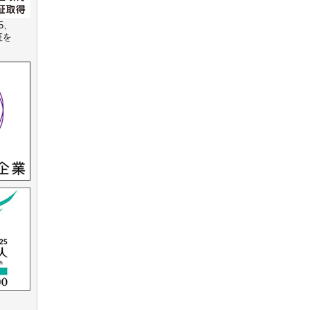
15、
認証を