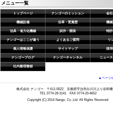
メニュー一覧
トップページ
ナンゴーのミッション
会社
機械設備
沿革・受賞歴
機械
治具・省力化機械
試作・開発
特許
ナンゴーはここが違う
よくあるご質問
リ
個人情報保護
サイトマップ
採用
ナンゴーブログ
ナンゴーチャンネル
ニュース
社内整理整頓
▲ページ
株式会社 ナンゴー 〒611-0022 京都府宇治市白川川上り谷80番
TEL 0774-28-3141 FAX 0774-20-4652
Copyright (C) 2014 Nango, Co.,Ltd. All Rights Reserved.