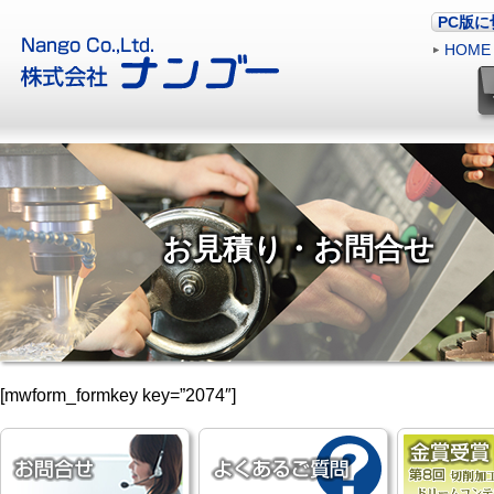
PC版
HOME
お見積り・お問合せ
[mwform_formkey key=”2074″]