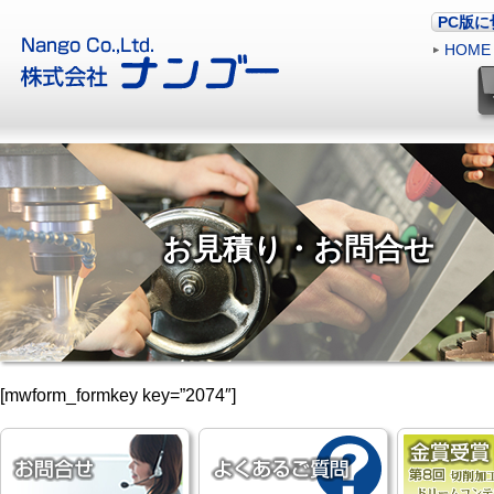
PC版
HOME
お見積り・お問合せ
[mwform_formkey key=”2074″]