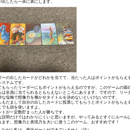
が出したら一斉に表にします。
ダーの出したカードがどれかを当てて、当たった人はポイントがもらえ
システムです。
てもらったリーダーにもポイントがもらえるのですが、このゲームの面
ろは全員に当てられるともらえないところにあります。ですので、リー
妙な塩梅で想像力を働かせタイトルを決めないといけないのです。
人もだまして自分の出したカードに投票してもらうとポイントがもらえ
こでも頭を使いますよ。
ントが一定数貯まった人が勝ちです。
な説明だけではわかりにくいと思いますが、やってみるとすぐにルール
れます。想像力と表現力を大いに使うこのゲーム、おすすめです！
しながら私は、最近ゲームができていません（泣）