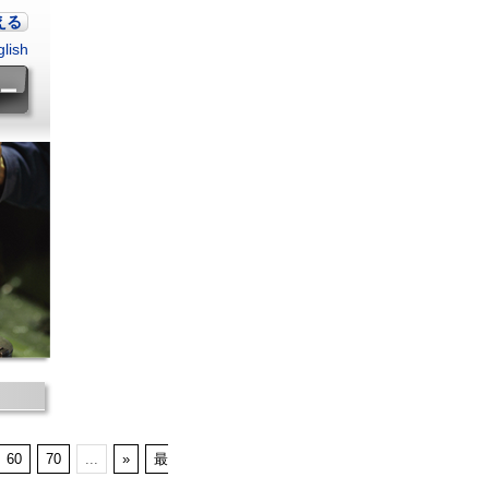
える
lish
60
70
...
»
最