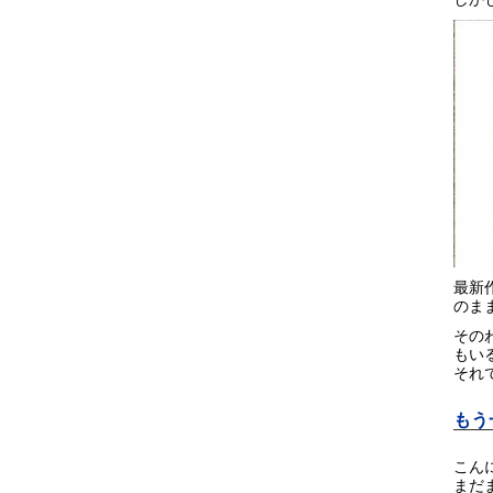
最新
のまま
その
もい
それ
もう
こん
まだ