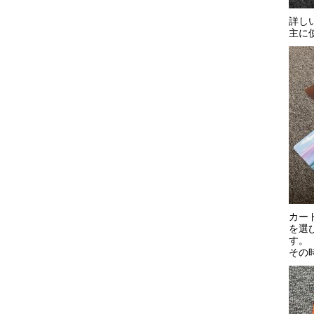
詳し
主に
カー
を選
す。
その