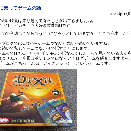
に乗ってゲームの話
2022年03
の寒い時期は乗り越えて春らしさが出てきましたね。
にちは、ピカチュウ大好き製造部Hです。
もので入籍してからもう1年になろうとしていますが、とても充実した1
！
ーブログではO君からゲームつながりの話が続いていますね。
に続いて私もゲームつながりで話すことにします。
ームってHさん、どうせポケモンの話なんでしょ」って思っている人が
れませんが、今回はポケモンではなくアナログゲームを紹介しますよ～
ゲームがこちら「DiXit（ディクシット）」というゲームです。