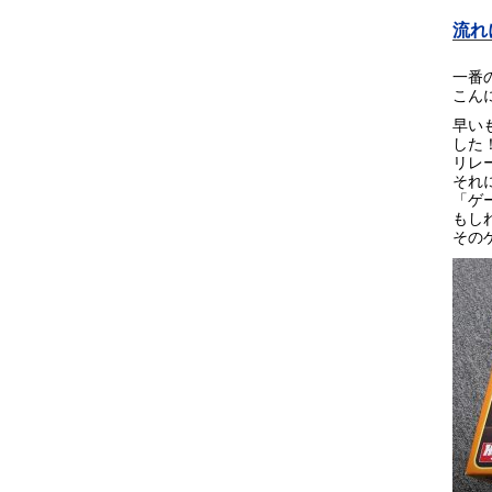
流れ
一番
こん
早い
した
リレ
それ
「ゲ
もし
その