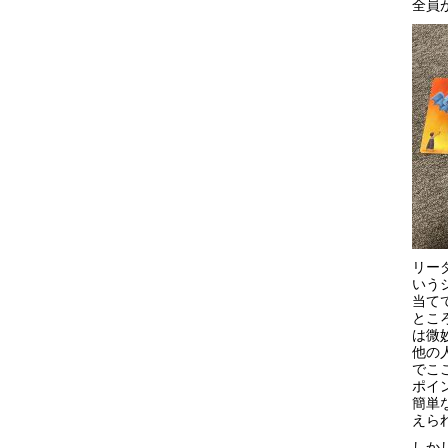
全員
リー
いう
当て
とこ
は微
他の
でこ
ポイ
簡単
えら
しか