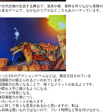
や古代生物の生息する舞台で、道具や家、食料を作りながら冒険や
を送るゲームで、なかなかリアルなところもありハマっています。
いった3Ｄのアクションゲームなどは、最近注目されている
認識能力が鍛えられるといわれています。
認識能力が高くなることで、様々なメリットがあるようです。
や図を上手に描けるようになる。
ポーツが得意になる。
険回避能力が身につく。
いろいろメリットがあります。
ムに対して色々な意見があるかと思いますが、私は、
ム自体は悪いものではないので、プレイ時間など気を付けながら、