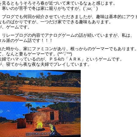
を見るともうそろそろ春が近づいて来ているなぁと感じます。
、寒いのが苦手で冬は家に籠りがちですが。(´;ω;｀)
、ブログでも何回か紹介させていただきましたが、趣味は基本的にアウ
なものばかりですが、一つだけ家でできる趣味もあります。
が、ゲームです。
、リレーブログの内容でアナログゲームの話が続いていますが、私は、
タル派のゲーム話です！！！
れた時から、家にファミコンがあり、根っからのゲーマーでもあります
、なんと妻もゲーマーです。(*^▽^*)
夫婦でハマっているのが、ＰＳ4の「ＡＲＫ」というゲームです。
が、寝てから夜な夜な夫婦でプレイしています。