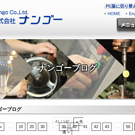
PC版に切り替
HOME
|
Eng
ナンゴーブログ
ゴーブログ
41 / 140
« 先
«
...
10
20
30
...
39
40
41
42
43
...
50
後 »