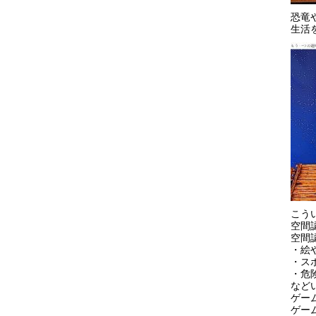
恐竜
生活
こう
空間
空間
・絵
・ス
・危
など
ゲー
ゲー