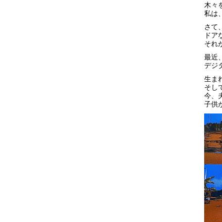
木々
私は
さて
ドア
それ
最近
デジ
生ま
そして
今、
子供