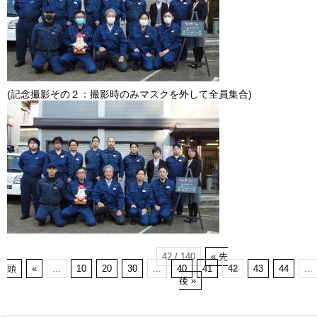
(記念撮影その２：撮影時のみマスクを外して全員集合)
42 / 140
« 先
頭
«
...
10
20
30
...
40
41
42
43
44
...
後 »