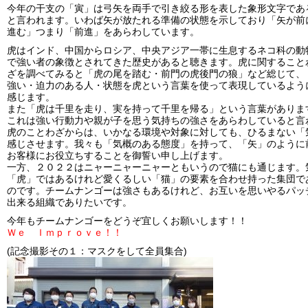
今年の干支の「寅」は弓矢を両手で引き絞る形を表した象形文字であ
と言われます。いわば矢が放たれる準備の状態を示しており「矢が前
進む」つまり「前進」をあらわしています。
虎はインド、中国からロシア、中央アジア一帯に生息するネコ科の動
で強い者の象徴とされてきた歴史があると聴きます。虎に関すること
ざを調べてみると「虎の尾を踏む・前門の虎後門の狼」など総じて、
強い・迫力のある人・状態を虎という言葉を使って表現しているよう
感じます。
また「虎は千里を走り、実を持って千里を帰る」という言葉がありま
これは強い行動力や親が子を思う気持ちの強さをあらわしていると言
虎のことわざからは、いかなる環境や対象に対しても、ひるまない「
感じさせます。我々も「気概のある態度」を持って、「矢」のように
お客様にお役立ちすることを御誓い申し上げます。
一方、２０２２はニャーニャーニャーともいうので猫にも通じます。
「虎」ではあるけれど愛くるしい「猫」の要素を合わせ持った集団で
のです。チームナンゴーは強さもあるけれど、お互いを思いやるパッ
出来る組織でありたいです。
今年もチームナンゴーをどうぞ宜しくお願いします！！
Ｗｅ Ｉｍｐｒｏｖｅ！！
(記念撮影その１：マスクをして全員集合)