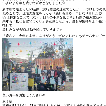
いよいよ今年も残りわずかとなりました💦
新体制で始まった5S活動は試行錯誤の連続でしたが、一つひとつの
ねることで、現場の変化をしっかり感じられる一年となりました😊
5Sは特別なことではなく、日々の小さな気づきと行動の積み重ね🌱
来年も「見せる空間づくり」を意識しながら、誰もが気持ちよく働け
指して、
楽しみながら5S活動を続けていきます✨
「皆さま、今年も本当にありがとうございました」byチームナンゴー
良いお年をお迎えください🎍
あ！🤭
業務の5S活動は、27日で終わりますが、お家の大掃除が残ってますね