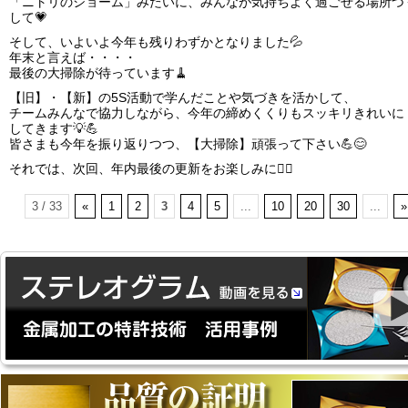
「ニトリのショーム」みたいに、みんなが気持ちよく過ごせる場所づ
して💗
そして、いよいよ今年も残りわずかとなりました💦
年末と言えば・・・・
最後の大掃除が待っています🧹
【旧】・【新】の5S活動で学んだことや気づきを活かして、
チームみんなで協力しながら、今年の締めくくりもスッキリきれいに
してきます💡💪
皆さまも今年を振り返りつつ、【大掃除】頑張って下さい💪😊
それでは、次回、年内最後の更新をお楽しみに💁‍♀️
3 / 33
«
1
2
3
4
5
...
10
20
30
...
»