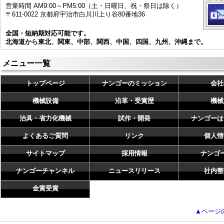
営業時間 AM9:00～PM5:00（土・日曜日、祝・祭日は除く）
〒611-0022 京都府宇治市白川川上り谷80番地36
全国・短納期対応可能です。
北海道から東北、関東、中部、関西、中国、四国、九州、沖縄まで。
メニュー一覧
トップページ
ナンゴーのミッション
会社
機械設備
沿革・受賞歴
機械
治具・省力化機械
試作・開発
ナンゴーは
よくあるご質問
リンク
個人情
サイトマップ
採用情報
ナンゴ
ナンゴーチャンネル
ニュースリリース
社内整
金賞受賞
▲ページ