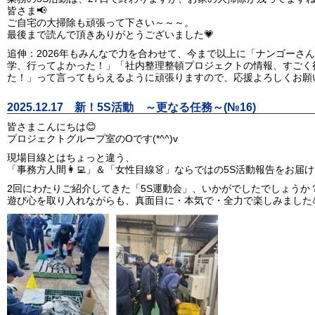
皆さま📢
ご自宅の大掃除も頑張って下さい～～～。
最後まで読んで頂きありがとうございました💗
追伸：2026年もみんなで力を合わせて、今まで以上に「ナンゴーさ
学、行ってよかった！」「社内整理整頓プロジェクトの情報、すごく
た！」って言ってもらえるように頑張りますので、応援よろしくお願い
2025.12.17 新！5S活動 ～更なる任務～(№16)
皆さまこんにちは😊
プロジェクトグループ室のOです(*^^)v
現場目線とはちょっと違う、
「事務方人間👩‍💻」＆「女性目線👗」ならではの5S活動報告をお届け
2回にわたりご紹介してきた「5S運動会」、いかがでしたでしょうか
遊び心を取り入れながらも、真面目に・本気で・全力で楽しみました💪