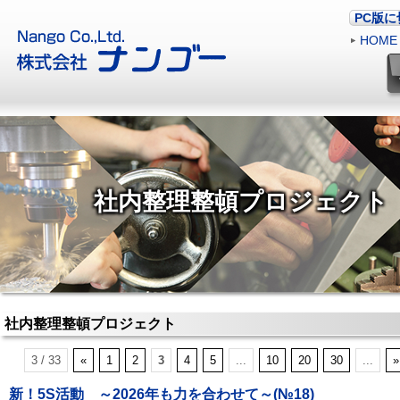
PC版
HOME
社内整理整頓プロジェクト
社内整理整頓プロジェクト
3 / 33
«
1
2
3
4
5
...
10
20
30
...
»
新！5S活動 ～2026年も力を合わせて～(№18)