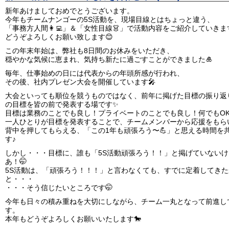
新年あけましておめでとうございます。
今年もチームナンゴーの5S活動を、現場目線とはちょっと違う、
「事務方人間👩‍💻」＆「女性目線👗」で活動内容をご紹介していき
どうぞよろしくお願い致します😊
この年末年始は、弊社も8日間のお休みをいただき、
穏やかな気候に恵まれ、気持ち新たに過ごすことができました🎍
毎年、仕事始めの日には代表からの年頭所感が行われ、
その後、社内プレゼン大会を開催しています🎤
大会といっても順位を競うものではなく、前年に掲げた目標の振り返
の目標を皆の前で発表する場です✨
目標は業務のことでも良し！プライベートのことでも良し！何でもO
一人ひとりが目標を発表することで、チームメンバーから応援をもら
背中を押してもらえる、「この1年も頑張ろう〜💪」と思える時間を
す♪
しかし・・・目標に、誰も「5S活動頑張ろう！！」と掲げていないけ
あ！🤭
5S活動は、「頑張ろう！！！」と言わなくても、すでに定着してきた
と・・・
・・・そう信じたいところです🤭
今年も日々の積み重ねを大切にしながら、チーム一丸となって前進し
す。
本年もどうぞよろしくお願いいたします🐎