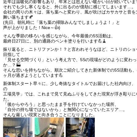
近年は温暖化の影響もあり、年末とは思えない暖かい日が続いていま
それでも少し寒くなると、外に出るのが億劫に感じてしまいます…。
会社の周りの木々は、落ち葉へと変わり、風が吹けばカサカサと音を
舞い落ちます🍂
(先日、朝礼時に「落ち葉の掃除みんなでしましょうよ！」と
声が上がりました！Nice～👍)
そんな季節の移ろいを感じながら、今年最後の5S活動は、
最終日27日に、別の通路のペンキ塗りを行います💪🧹
振り返ると、ニトリファンか！？と言われそうなほど、ニトリのショ
目指して
「見せる空間づくり」という考え方で、5Sの現場がどのように変わ
か…？🏭
そんな思いを持ちながら、順次ご紹介してきた新体制での5S活動も、
ヶ月が過ぎようとしています💪
新体制スタート早々に、少し奇抜なタイトルでお届けした社内向け、
の
工場見学」では、これまで見て見ぬふりをしてきた現実が浮き彫りに
た。
「後からやろう」と思ったまま手を付けていなかった場所、
「自分の持ち場ではないから」と無関心になっていたエリア…。
そんな厳しい現実と向き合うことになりました。