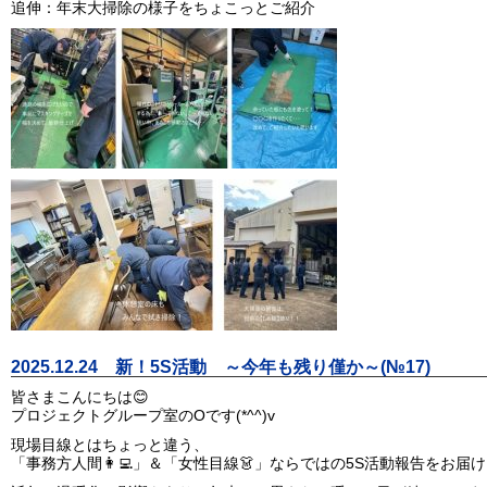
追伸：年末大掃除の様子をちょこっとご紹介
2025.12.24 新！5S活動 ～今年も残り僅か～(№17)
皆さまこんにちは😊
プロジェクトグループ室のOです(*^^)v
現場目線とはちょっと違う、
「事務方人間👩‍💻」＆「女性目線👗」ならではの5S活動報告をお届け