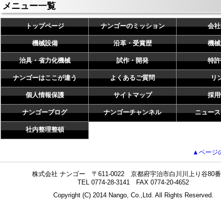
メニュー一覧
トップページ
ナンゴーのミッション
会社
機械設備
沿革・受賞歴
機械
治具・省力化機械
試作・開発
特許
ナンゴーはここが違う
よくあるご質問
リ
個人情報保護
サイトマップ
採用
ナンゴーブログ
ナンゴーチャンネル
ニュース
社内整理整頓
▲ページ
株式会社 ナンゴー 〒611-0022 京都府宇治市白川川上り谷80番
TEL 0774-28-3141 FAX 0774-20-4652
Copyright (C) 2014 Nango, Co.,Ltd. All Rights Reserved.