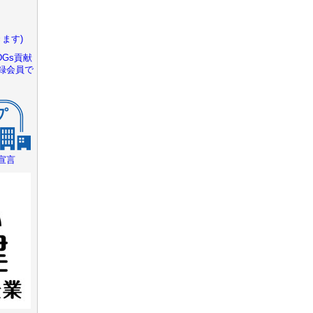
ます)
Gs貢献
録会員で
宣言