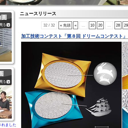
ニュースリリース
32 / 32
« 先頭
«
...
10
20
...
28
29
加工技術コンテスト「第８回 ドリームコンテスト」
されました