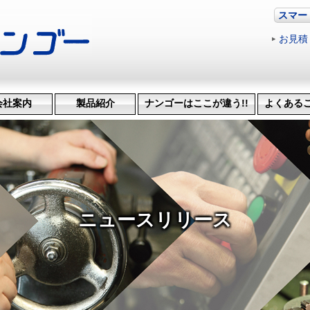
スマー
お見積
会社案内
製品紹介
ナンゴーはここが違う!!
よくある
革・受賞歴
ッション
会社概要
機械設備
治具･省力化機械
試作・開発
機械加工
特許技術
生産管理システム
納品までの流れ
品質検査
得意技
ニュースリリース