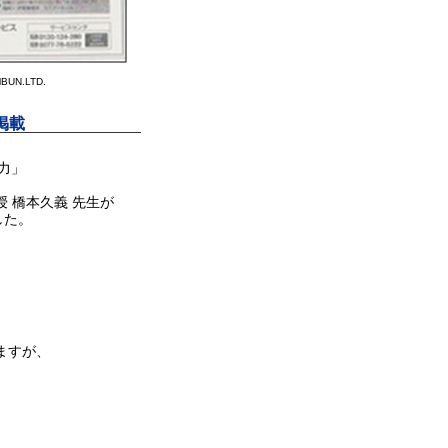
UN.LTD.
掲載
力」
 橋本久義 先生が
した。
ますが、