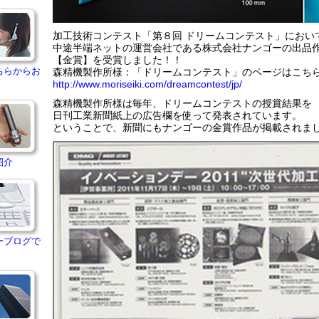
加工技術コンテスト「第８回 ドリームコンテスト」におい
中途半端ネットの運営会社である株式会社ナンゴーの出品
【金賞】を受賞しました！！
ちらからお
森精機製作所様：「ドリームコンテスト」のページはこち
http://www.moriseiki.com/dreamcontest/jp/
森精機製作所様は毎年、ドリームコンテストの授賞結果を
日刊工業新聞紙上の広告欄を使って発表されています。
ということで、新聞にもナンゴーの金賞作品が掲載されま
紹介
ーブログで