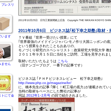
・プレスリ
2011年10月25日 日刊工業新聞紙上広告 Copyright THE NIKKAN KOGYO SHIMB
2011年10月6日 ビジネス誌｢松下幸之助塾｣取材・
でいます
ＴＶ番組『世界一受けたい授業』にて
｢世界最強のメイドインジャパンモノ作り大国ニッポンの底
という授業をされたこともおありの、
モノづくり研究のスペシャリスト：政策研究大学院大学 教授
２０１１年９月１５日に当社をご訪問、工場を見学されま
取材いただいたもようは
こちら
みません
（旧ナンゴーブログ、一番下の記事です）
ビジネス誌 ｢ＰＨＰビジネスレビュー 松下幸之助塾｣
http://www.php.co.jp/magazine/br/
に、橋本先生の記事 ｢輝く！町工場の底力｣が連載されてい
当時の取材をベースにした弊社の記事が
同誌
2012年1･2月号
の回で紹介されました。
ストにて金