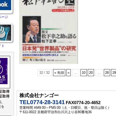
ページ
イト
32 / 32
« 先頭
«
...
10
20
...
28
29
株式会社ナンゴー
TEL0774-28-3141
15、
FAX0774-20-4652
認証を
営業時間 AM9:00～PM5:00（土・日曜日、祝・祭日は除く）
〒611-0022 京都府宇治市白川川上り谷80番地36