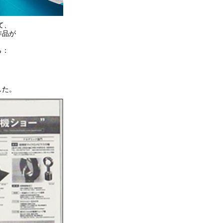
て、
作品が
ら：
した。