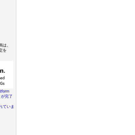
画は、
定を
tform
きが完了
れていま