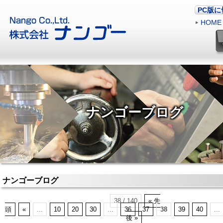
PC版
HOME
ナンゴーブログ
ナンゴーブログ
38 / 140
« 先
頭
«
...
10
20
30
...
36
37
38
39
40
...
後 »