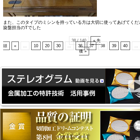
また、このタイプのミシンを持っている方は大切に使ってあげてくだ
旋盤担当のTでした
38 / 140
« 先
頭
«
...
10
20
30
...
36
37
38
39
40
...
後 »