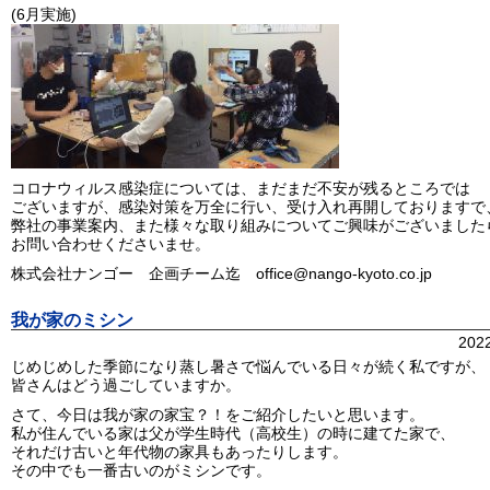
(6月実施)
コロナウィルス感染症については、まだまだ不安が残るところでは
ございますが、感染対策を万全に行い、受け入れ再開しておりますで
弊社の事業案内、また様々な取り組みについてご興味がございました
お問い合わせくださいませ。
株式会社ナンゴー 企画チーム迄 office@nango-kyoto.co.jp
我が家のミシン
202
じめじめした季節になり蒸し暑さで悩んでいる日々が続く私ですが、
皆さんはどう過ごしていますか。
さて、今日は我が家の家宝？！をご紹介したいと思います。
私が住んでいる家は父が学生時代（高校生）の時に建てた家で、
それだけ古いと年代物の家具もあったりします。
その中でも一番古いのがミシンです。