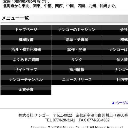
全国・短納期対応可能です。
北海道から東北、関東、中部、関西、中国、四国、九州、沖縄まで。
メニュー一覧
トップページ
ナンゴーのミッション
会社
機械設備
沿革・受賞歴
機械
治具・省力化機械
試作・開発
ナンゴーは
よくあるご質問
リンク
個人情
サイトマップ
採用情報
ナンゴ
ナンゴーチャンネル
ニュースリリース
社内整
金賞受賞
▲ページ
株式会社 ナンゴー 〒611-0022 京都府宇治市白川川上り谷80番
TEL 0774-28-3141 FAX 0774-20-4652
Copyright (C) 2014 Nango, Co.,Ltd. All Rights Reserved.