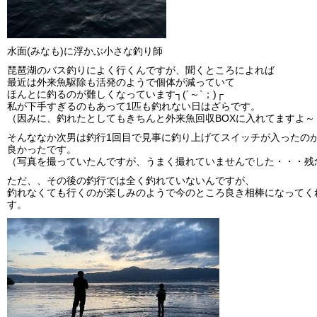
水面(みなも)に浮かぶ小さな釣り師
琵琶湖のバス釣りによく行くんですが、聞くところによれば
最近は外来魚駆除も活発のようで個体が減っていて
ほんとに釣るのが難しくなっています┐(´～`；)┌
私が下手すぎるのもあって1匹も釣れない日はざらです。
（因みに、釣れたとしてもきちんと外来魚回収BOXに入れてますよ～
そんななか次男は釣行1回目で見事に釣り上げてスイッチが入ったの
良かったです。
（写真を撮っていたんですが、うまく撮れていませんでした・・・残
ただ、、その後の釣行では全く釣れていないんですが、
釣れなくても行くのが楽しみのようで今のところ良き相棒になってく
す。