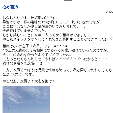
心が整う
202
お久しぶりです、技術部のⓝです。
早速ですが、私の趣味の1つが釣り（ルアー釣り）なのですが、
ここ数年はなぜか少し足が遠のいておりまして、、、
全然行けていませんでした。
しかし嬉しいことに今年に入ってから相棒ができまして、
やる気スイッチをオンしてくれてまた再開することができました(=´▽`=
相棒は小3の息子（次男）です（●＾o＾●）
4つ上の兄貴のほうも相棒にするべく何度か連れていったのですが、
全く性に合わなかったようでダメでしたね。
（もっとたくさん釣らせてやればスイッチ入っていたかもと・・・
釣れなさ過ぎて反省(´ｰ`;)
一方、次男坊のほうは兄貴と性格も違って、私と同じで釣れなくても
全然OKのようです。
やるなあ、次男よ！大志を抱け！