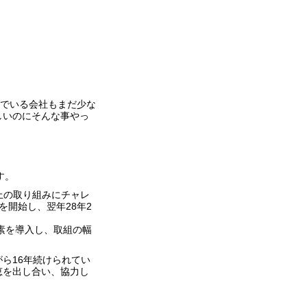
んでいる会社もまだ少な
しいのにそんな事やっ
。
す。
上の取り組みにチャレ
を開始し、翌年28年2
要素を導入し、取組の幅
ら16年続けられてい
恵を出し合い、協力し