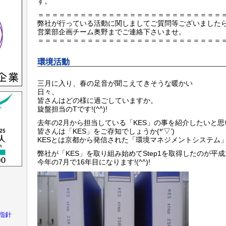
す。
＝＝＝＝＝＝＝＝＝＝＝＝＝＝＝＝＝＝＝＝＝＝＝＝＝＝
弊社が行っている活動に関しましてご質問等ございました
営業部企画チーム奥野までご連絡下さいませ。
＝＝＝＝＝＝＝＝＝＝＝＝＝＝＝＝＝＝＝＝＝＝＝＝＝＝
環境活動
三月に入り、春の足音が聞こえてきそうな暖かい
日々、
皆さんはどの様に過ごしていますか。
旋盤担当のTです!(^^)!
去年の2月から担当している「KES」の事を紹介したいと思
皆さんは「KES」をご存知でしょうか(*’▽’)
KESとは京都から発信された「環境マネジメントシステム
弊社が「KES」を取り組み始めてStep1を取得したのが平成
今年の7月で16年目になります!(^^)!
指針