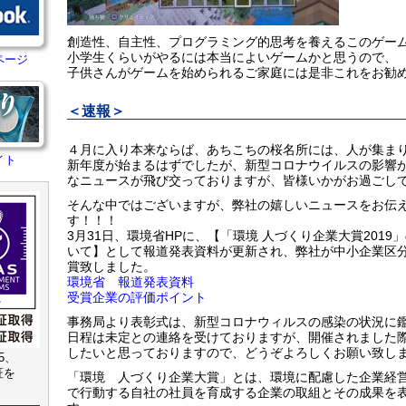
創造性、自主性、プログラミング的思考を養えるこのゲー
小学生くらいがやるには本当によいゲームかと思うので、
ページ
子供さんがゲームを始められるご家庭には是非これをお勧めしま
＜速報＞
４月に入り本来ならば、あちこちの桜名所には、人が集ま
イト
新年度が始まるはずでしたが、新型コロナウイルスの影響
なニュースが飛び交っておりますが、皆様いかがお過ごし
そんな中ではございますが、弊社の嬉しいニュースをお伝
す！！！
3月31日、環境省HPに、【「環境 人づくり企業大賞201
いて】として報道発表資料が更新され、弊社が中小企業区
賞致しました。
環境省 報道発表資料
受賞企業の評価ポイント
事務局より表彰式は、新型コロナウィルスの感染の状況に
日程は未定との連絡を受けておりますが、開催されました
したいと思っておりますので、どうぞよろしくお願い致し
15、
認証を
「環境 人づくり企業大賞」とは、環境に配慮した企業経
で行動する自社の社員を育成する企業の取組とその成果を