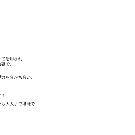
して活用され
内容で、
現力を分かち合い、
す！
から大人まで堪能で