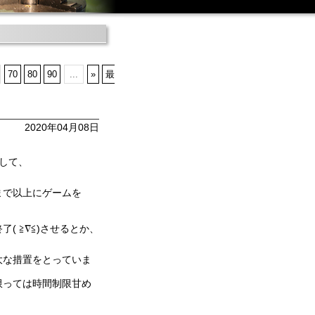
70
80
90
...
»
最
2020年04月08日
して、
まで以上にゲームを
 ≧∇≦)させるとか、
大な措置をとっていま
限っては時間制限甘め