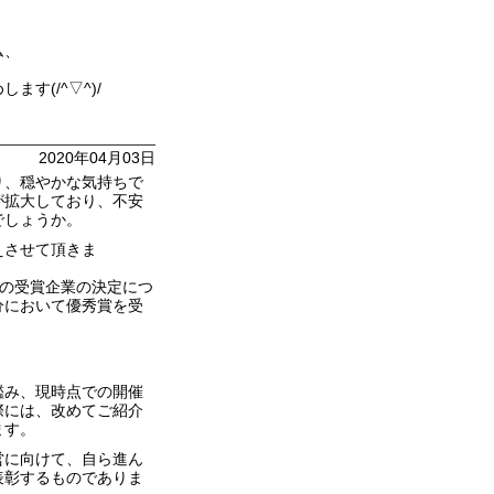
ム、
す(/^▽^)/
2020年04月03日
り、穏やかな気持ちで
が拡大しており、不安
でしょうか。
えさせて頂きま
9」の受賞企業の決定につ
分において優秀賞を受
鑑み、現時点での開催
際には、改めてご紹介
ます。
営に向けて、自ら進ん
表彰するものでありま