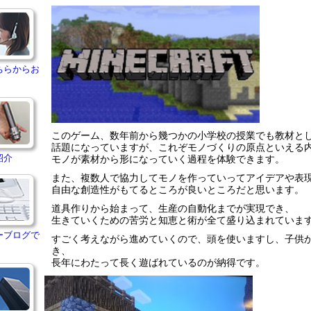
ちらからお
このゲーム、数年前から幾つかの小学校の授業でも教材と
話題になっていますが、これぞモノづくりの原点といえる
紹介
モノが素材から形になっていく過程を体験できます。
また、複数人で協力してモノを作っていってアイデアや表
自由な創造性がもてるところが良いところだと思います。
道具作りから始まって、生産の自動化までが実現でき、
生きていくための苦労と知恵と術が全て盛り込まれていま
ーブログで
すごく考えながら進めていくので、頭を使いますし、子供
き、
長年にわたって長く遊ばれているのが納得です。