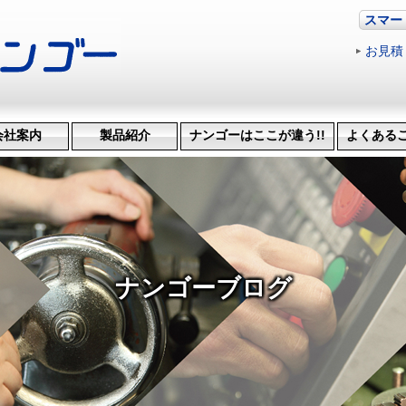
スマー
お見積
会社案内
製品紹介
ナンゴーはここが違う!!
よくある
革・受賞歴
ッション
会社概要
機械設備
治具･省力化機械
試作・開発
機械加工
特許技術
生産管理システム
納品までの流れ
品質検査
得意技
ナンゴーブログ