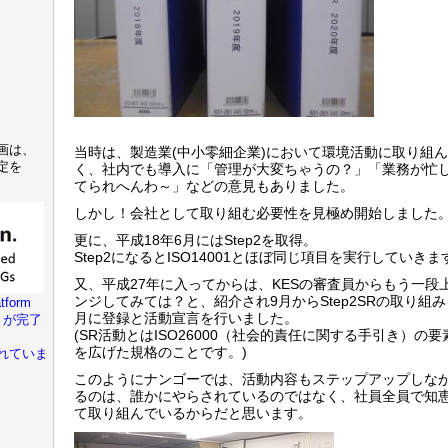
画は、
当時は、製造業(中小零細企業)において環境活動に取り組
定を
く、社内でも導入に「管理が大変ちゃうの？」「業務が忙
てられへんわ～」などの意見もありました。
しかし！会社として取り組む必要性を見極め開始しました
更に、平成18年6月にはStep2を取得。
Step2になるとISO14001とほぼ同じ項目を実行していきま
又、平成27年に入ってからは、KESの審査員からもう一段
ンジしてみては？と、紹介され9月からStep2SRの取り組み
tform
月に登録と活動宣言を行いました。
きが完了
(SR活動とはISO26000（社会的責任に関する手引き）の
を広げた規格のことです。)
れていま
このようにナンゴーでは、活動内容もステップアップしなが
るのは、誰かにやらされているのではなく、社員全員で知
て取り組んでいるからだと思います。