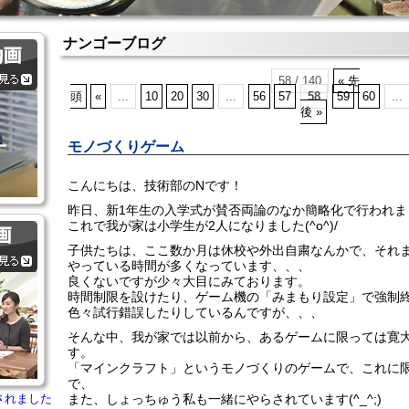
ナンゴーブログ
58 / 140
« 先
頭
«
...
10
20
30
...
56
57
58
59
60
...
後 »
モノづくりゲーム
こんにちは、技術部のNです！
昨日、新1年生の入学式が賛否両論のなか簡略化で行われま
これで我が家は小学生が2人になりました(^o^)/
子供たちは、ここ数か月は休校や外出自粛なんかで、それ
やっている時間が多くなっています、、、
良くないですが少々大目にみております。
時間制限を設けたり、ゲーム機の「みまもり設定」で強制終了(
色々試行錯誤したりしているんですが、、、
そんな中、我が家では以前から、あるゲームに限っては寛
す。
「マインクラフト」というモノづくりのゲームで、これに
で、
されました
また、しょっちゅう私も一緒にやらされています(^_^;)