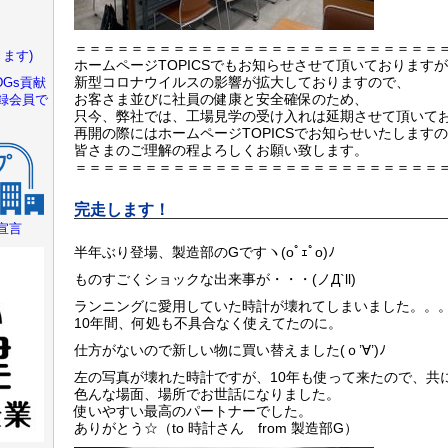
＝＝＝＝＝＝＝＝＝＝＝＝＝＝＝＝＝＝＝＝＝＝＝＝＝＝
ます)
ホームページTOPICSでもお知らせさせて頂いております
新型コロナウイルスの影響が拡大しておりますので、
Gs貢献
お客さま並びに社員の健康と安全確保のため、
録会員で
只今、弊社では、工場見学の受け入れは延期させて頂いて
再開の際にはホームページTOPICSでお知らせいたします
皆さまのご理解の程よろしくお願い致します。
＝＝＝＝＝＝＝＝＝＝＝＝＝＝＝＝＝＝＝＝＝＝＝＝＝＝
完走します！
宣言
半年ぶり登場、製造部のGですヽ(oﾟｪﾟo)ﾉ
ものすごくショックな出来事が・・・(ノД`ll)
ランニングに愛用していた時計が壊れてしまいました。。
10年間、何処も不具合なく使えてたのに。
仕方がないので新しい物に買い替えました(ｏ’∀’)ﾉ
左の写真が壊れた時計ですが、10年も使って来たので、共
色んな場面、場所でお世話になりました。
使いやすい最高のパートナーでした。
ありがとう☆（to 時計さん from 製造部G）