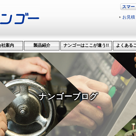
スマー
お見積
会社案内
製品紹介
ナンゴーはここが違う!!
よくある
革・受賞歴
ッション
会社概要
機械設備
治具･省力化機械
試作・開発
機械加工
特許技術
生産管理システム
納品までの流れ
品質検査
得意技
ナンゴーブログ