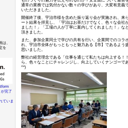
ものづくりの魅力を伝えられるのか？安全面について最善
通常の業務では気付かない数々の学びがあり、大変有意義
いただきました。
開催終了後、宇治市様を含めた振り返り会が実施され、来
ート結果を拝見し、「宇治はお茶だけでなく、色々な会社
ました！」「工場の人が丁寧に案内してくれました！」な
頂きました。
また、参加企業同士で学びの共有を行い、企業間でのコラ
画は、
れ、宇治市全体がもっともっと魅力ある【市】であるよう
定を
思いました。
弊社の経営理念である「仕事を通じて私たちは向上する！
ら、色々なことにチャレンジし、向上していくナンゴーであり
^*)
tform
きが完了
れていま