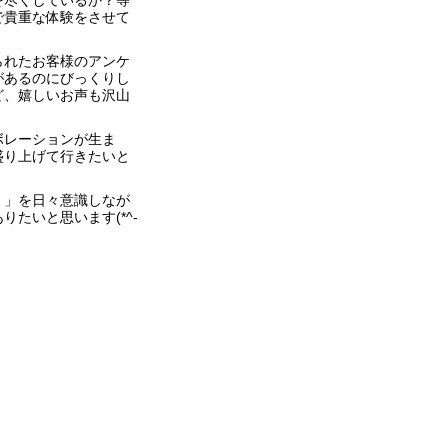
を尽くしているか？等
で貴重な体験をさせて
られたお客様のアンケ
があるのにびっくりし
ど、嬉しいお声も沢山
ボレーションが生ま
盛り上げて行きたいと
！」を日々意識しなが
たいと思います(*^-