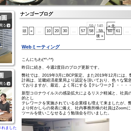
ナンゴーブログ
59 / 140
« 先
頭
«
...
10
20
30
...
57
58
59
60
61
...
後 »
Webミーティング
こんにちわ(*^-^*)
昨日に続き、今週2度目のブログ更新です。
弊社では、2019年3月にBCP策定。また2019年12月に
計画は、近畿経済産業局より認定を頂いており、色々な緊
ておりますが、最近、よく耳にする【テレワーク】・・・
新型コロナウイルスの感染拡大によるリスク軽減と、社員
的とし
テレワークを実施されている企業様も増えて来ましたが、
より何かしらの発表に備え、社内事務所棟の社員はZoomに
ツールを使いこなせるよう勉強会を行いました。
されました