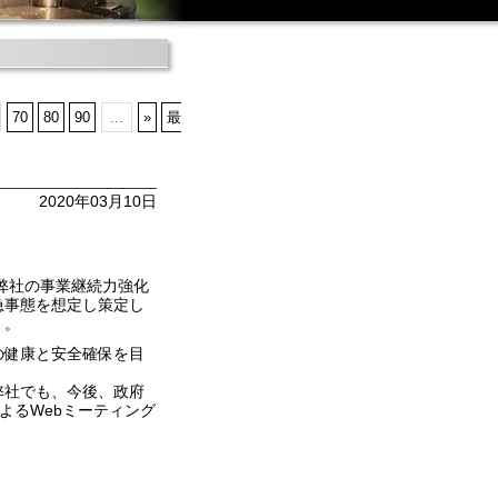
70
80
90
...
»
最
2020年03月10日
は、弊社の事業継続力強化
急事態を想定し策定し
・。
の健康と安全確保を目
弊社でも、今後、政府
よるWebミーティング