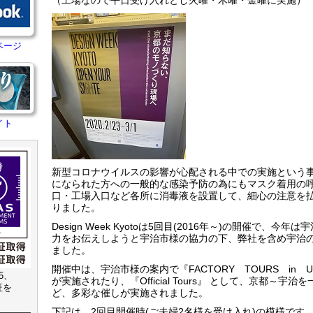
（工場なので平日受け入れとし火曜・木曜・金曜に実施）
ページ
イト
新型コロナウイルスの影響が心配される中での実施という
になられた方への一般的な感染予防の為にもマスク着用の
口・工場入口など各所に消毒液を設置して、細心の注意を
りました。
Design Week Kyotoは5回目(2016年～)の開催で、今
力をお伝えしようと宇治市様の協力の下、弊社を含め宇治の
ました。
開催中は、宇治市様の案内で『FACTORY TOURS in 
15、
が実施されたり、『Official Tours』 として、京都～宇
認証を
ど、多彩な催しが実施されました。
下記は、2回目開催時(ご夫婦2名様を受け入れ)の模様です