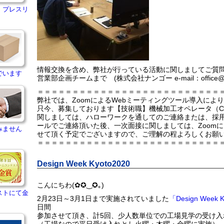
・プレスリ
情報交換を含め、弊社が行っている活動に関しましてご質
でいます
営業部企画チームまで (株式会社ナンゴー e-mail：office@nango
＝＝＝＝＝＝＝＝＝＝＝＝＝＝＝＝＝＝＝＝＝＝＝＝＝＝
弊社では、ZoomによるWebミーティングツール導入によ
只今、募集しております【技術職】機械加工オペレータ（C
関しましては、ハローワークを通してのご連絡または、採
ールでご連絡頂いた後、一次面接に関しましては、Zoomに
みません
せて頂く予定でございますので、ご理解の程よろしくお願
＝＝＝＝＝＝＝＝＝＝＝＝＝＝＝＝＝＝＝＝＝＝＝＝＝＝
Design Week Kyoto2020
こんにちわ(✿✪‿✪｡)
ストにて金
2月23日～3月1日まで実施されていました
「Design Week 
日間
参加させて頂き、計5回、少人数単位での工場見学の受け入