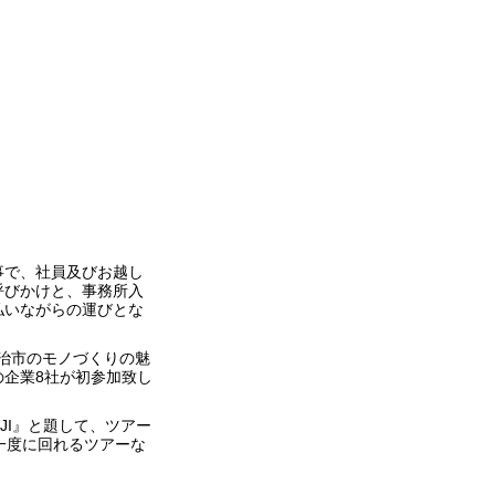
事で、社員及びお越し
呼びかけと、事務所入
払いながらの運びとな
年は宇治市のモノづくりの魅
企業8社が初参加致し
UJI』と題して、ツアー
治を一度に回れるツアーな
。