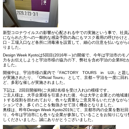
新型コロナウイルスの影響が心配される中での実施という事で、社員
になられた方への一般的な感染予防の為にもマスク着用の呼びかけと
口・工場入口など各所に消毒液を設置して、細心の注意を払いながら
りました。
Design Week Kyotoは5回目(2016年～)の開催で、今年は宇治市の
力をお伝えしようと宇治市様の協力の下、弊社を含め宇治の企業8社
ました。
開催中は、宇治市様の案内で『FACTORY TOURS in UJI』と
が実施されたり、『Official Tours』 として、京都～宇治を一度に
ど、多彩な催しが実施されました。
下記は、2回目開催時(ご夫婦2名様を受け入れ)の模様です。
ご主人様は、大手企業様を引退された後、今は大学と企業との地域連
トする役割を担われており、色々な貴重なご意見等もいただきながら
ションでき、多くのことを勉強させて頂く機会となりました。
奥様は、昨年Design Week Kyoto2019にて、京都市内の企業を数社
り、今年は宇治市にも色々な企業が参加していることをお知りになり
しくださいました。誠にありがとうございました。