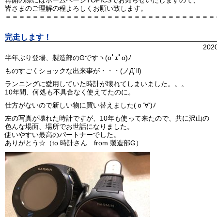
再開の際にはホームページTOPICSでお知らせいたしますので、
皆さまのご理解の程よろしくお願い致します。
＝＝＝＝＝＝＝＝＝＝＝＝＝＝＝＝＝＝＝＝＝＝＝＝＝＝＝＝＝＝＝
完走します！
202
半年ぶり登場、製造部のGですヽ(oﾟｪﾟo)ﾉ
ものすごくショックな出来事が・・・(ノД`ll)
ランニングに愛用していた時計が壊れてしまいました。。。
10年間、何処も不具合なく使えてたのに。
仕方がないので新しい物に買い替えました(ｏ’∀’)ﾉ
左の写真が壊れた時計ですが、10年も使って来たので、共に沢山の
色んな場面、場所でお世話になりました。
使いやすい最高のパートナーでした。
ありがとう☆（to 時計さん from 製造部G）