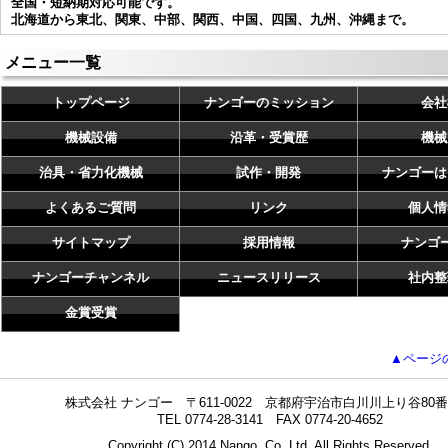
全国・短納期対応可能です。
北海道から東北、関東、中部、関西、中国、四国、九州、沖縄まで。
メニュー一覧
トップページ
ナンゴーのミッション
会社
機械設備
沿革・受賞歴
機械
治具・省力化機械
試作・開発
ナンゴーは
よくあるご質問
リンク
個人情
サイトマップ
採用情報
ナンゴ
ナンゴーチャンネル
ニュースリリース
社内整
金賞受賞
▲ページ
株式会社 ナンゴー 〒611-0022 京都府宇治市白川川上り谷80番
TEL 0774-28-3141 FAX 0774-20-4652
Copyright (C) 2014 Nango, Co.,Ltd. All Rights Reserved.