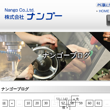
PC版
HOME
ナンゴーブログ
ナンゴーブログ
59 / 140
« 先
頭
«
...
10
20
30
...
57
58
59
60
61
...
後 »