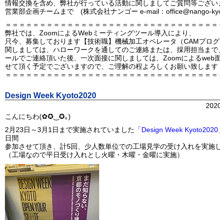
情報交換を含め、弊社が行っている活動に関しましてご質問等ござい
営業部企画チームまで (株式会社ナンゴー e-mail：office@nango-kyoto
＝＝＝＝＝＝＝＝＝＝＝＝＝＝＝＝＝＝＝＝＝＝＝＝＝＝＝＝＝＝＝
弊社では、ZoomによるWebミーティングツール導入により、
只今、募集しております【技術職】機械加工オペレータ（CAMプロ
関しましては、ハローワークを通してのご連絡または、採用担当まで
ールでご連絡頂いた後、一次面接に関しましては、Zoomによるweb
せて頂く予定でございますので、ご理解の程よろしくお願い致します
＝＝＝＝＝＝＝＝＝＝＝＝＝＝＝＝＝＝＝＝＝＝＝＝＝＝＝＝＝＝＝
Design Week Kyoto2020
202
こんにちわ(✿✪‿✪｡)
2月23日～3月1日まで実施されていました
「Design Week Kyoto202
日間
参加させて頂き、計5回、少人数単位での工場見学の受け入れを実施
（工場なので平日受け入れとし火曜・木曜・金曜に実施）