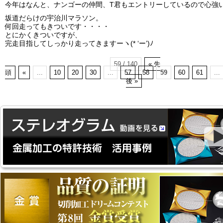
今年はなんと、ナンゴーの仲間、T君もエントリーしているので心強
坂道だらけの宇治川マラソン。
何回走ってもきついです・・・・
とにかくきついですが、
完走目指してしっかり走ってきますーヽ(* ‘ー’)ﾉ
59 / 140
« 先
頭
«
...
10
20
30
...
57
58
59
60
61
...
後 »