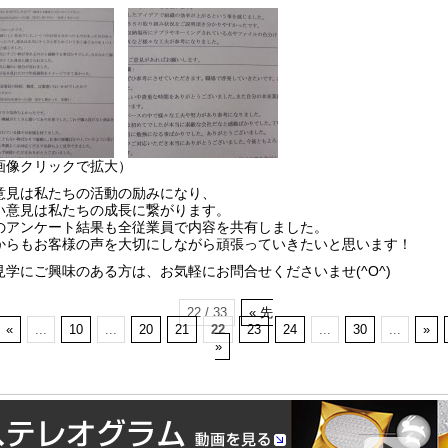
画像クリックで拡大）
意見は私たちの活動の励みになり、
い意見は私たちの成長に繋がります。
のアンケート結果も全従業員で内容を共有しました。
からもお客様の声を大切にしながら頑張っていきたいと思います！
見学にご興味のある方は、お気軽にお問合せくださいませ(^O^)
22 / 33
« 先
«
...
10
...
20
21
22
23
24
...
30
...
»
»