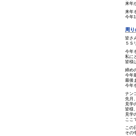
来年
来年
今年
周り
皆さん
５Ｓリ
今年
私に
皆様
締め
今年
最後
今年を
ナン
先月
見学
皆様
見学
ここ
この
その