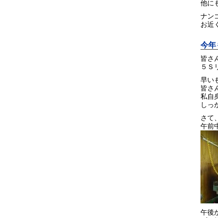
他に
ナン
お近
今年
皆さん
５Ｓリ
早い
皆さ
私自
しっ
さて
午前
午後