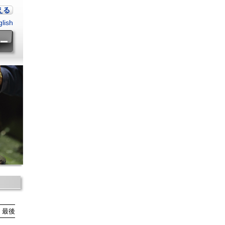
える
lish
最後