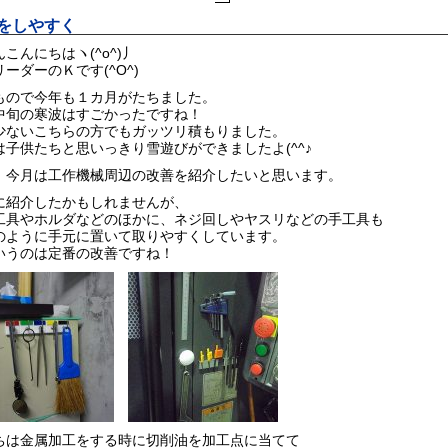
をしやすく
こんにちはヽ(^o^)丿
ーダーのＫです(^O^)
もので今年も１カ月がたちました。
中旬の寒波はすごかったですね！
少ないこちらの方でもガッツリ積もりました。
は子供たちと思いっきり雪遊びができましたよ(^^♪
、今月は工作機械周辺の改善を紹介したいと思います。
に紹介したかもしれませんが、
工具やホルダなどのほかに、ネジ回しやヤスリなどの手工具も
のように手元に置いて取りやすくしています。
いうのは定番の改善ですね！
ちは金属加工をする時に切削油を加工点に当てて