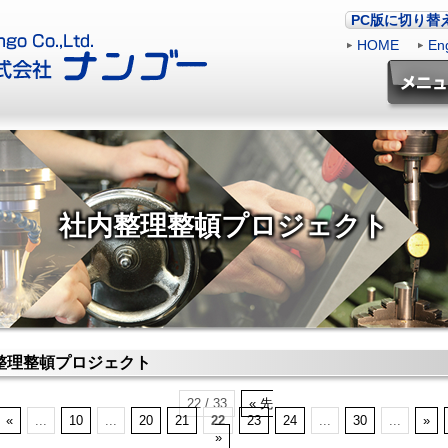
PC版に切り替
HOME
|
Eng
社内整理整頓プロジェクト
整理整頓プロジェクト
22 / 33
« 先
«
...
10
...
20
21
22
23
24
...
30
...
»
»