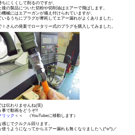
持ちにくくして削るのですが、
た後の製品についた切粉や切削油はエアーで飛ばします。
の機械にはエアーガンが備え付けられていますが、
ているうちにプラグが摩耗してエアー漏れがよくありました。
でＩさんの発案でロータリー式のプラグを購入してみました。
では伝わりませんね(笑)
う事で動画をどうぞ!!
クリック
＜＜ （YouTubeに移動します）
な感じでクルクル回ります。
を使うようになってからエアー漏れも無くなりました＼(^o^)／