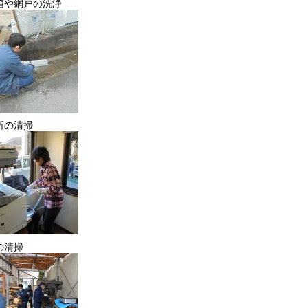
箱や網戸の洗浄
所の清掃
の清掃