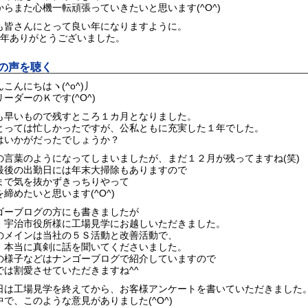
からまた心機一転頑張っていきたいと思います(^O^)
も皆さんにとって良い年になりますように。
1年ありがとうございました。
の声を聴く
こんにちはヽ(^o^)丿
ーダーのＫです(^O^)
も早いもので残すところ１カ月となりました。
とっては忙しかったですが、公私ともに充実した１年でした。
はいかがだったでしょうか？
の言葉のようになってしまいましたが、まだ１２月が残ってますね(笑)
最後の出勤日には年末大掃除もありますので
まで気を抜かずきっちりやって
締めたいと思います(^O^)
ゴーブログの方にも書きましたが
、宇治市役所様に工場見学にお越しいただきました。
のメインは当社の５Ｓ活動と改善活動で、
、本当に真剣に話を聞いてくださいました。
の様子などはナンゴーブログで紹介していますので
では割愛させていただきますね^^
日は工場見学を終えてから、お客様アンケートを書いていただきました
中で、このような意見がありました(^O^)