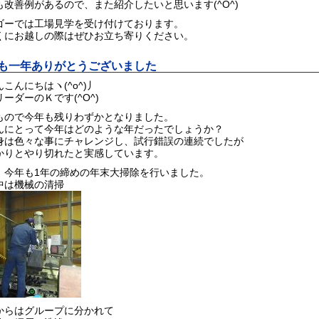
も改善例があるので、また紹介したいと思います(^O^)
ゴーでは工場見学を受け付けております。
くにお越しの際はぜひお立ち寄りください。
も一年ありがとうございました
こんにちはヽ(^o^)丿
ーダーのＫです(^O^)
もので今年も残りわずかとなりました。
んにとって今年はどのような年だったでしょうか？
身は色々な事にチャレンジし、試行錯誤の連続でしたが
かりとやり切れたと実感しています。
、今年も1年の締めの年末大掃除を行いました。
中は機械の清掃
からはグループに分かれて