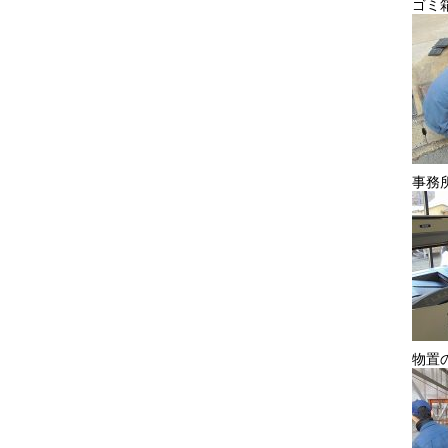
ゴミ
事務
物置