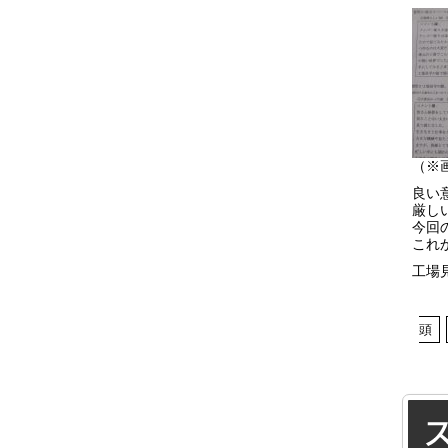
（※
良い
厳し
今回
これ
工場
頭