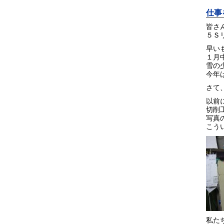
仕事
皆さん
５Ｓリ
早い
１月
雪の
今年
さて
以前
切削
写真
こう
私た