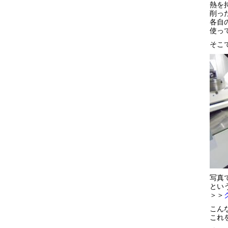
熱を
削っ
各自
使っ
そこ
写真
とい
＞＞
こん
これ