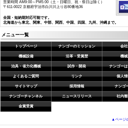
営業時間 AM9:00～PM5:00（土・日曜日、祝・祭日は除く）
〒611-0022 京都府宇治市白川川上り谷80番地36
全国・短納期対応可能です。
北海道から東北、関東、中部、関西、中国、四国、九州、沖縄まで。
メニュー一覧
トップページ
ナンゴーのミッション
会社
機械設備
沿革・受賞歴
機械
治具・省力化機械
試作・開発
ナンゴーは
よくあるご質問
リンク
個人情
サイトマップ
採用情報
ナンゴ
ナンゴーチャンネル
ニュースリリース
社内整
金賞受賞
▲ページ