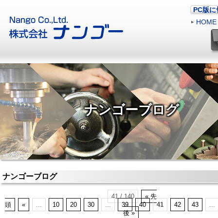
PC版
HOME
ナンゴーブログ
ナンゴーブログ
41 / 140
« 先
頭
«
...
10
20
30
...
39
40
41
42
43
...
後 »