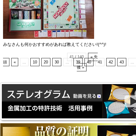
みなさんも何かおすすめがあれば教えてください!(^^)!
41 / 140
« 先
頭
«
...
10
20
30
...
39
40
41
42
43
...
後 »