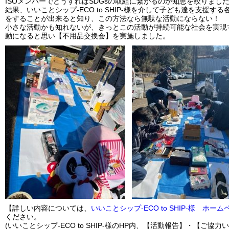
ISOメンバーでどうすればSDGsの取組に繋がるのか知恵を絞りまし
結果、いいことシップ-ECO to SHIP-様を介して子ども達を支援す
をすることが出来ると知り、この方法なら無駄な活動にならない！
小さな活動かも知れないが、きっとこの活動が持続可能な社会を実現
動になると思い【不用品交換会】を実施しました。
【詳しい内容については、
いいことシップ-ECO to SHIP-様 ホーム
ください。
(いいことシップ-ECO to SHIP-様のHP内、【活動報告】・【ご協