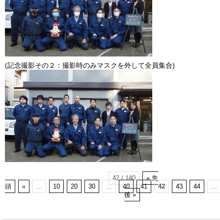
(記念撮影その２：撮影時のみマスクを外して全員集合)
42 / 140
« 先
頭
«
...
10
20
30
...
40
41
42
43
44
...
後 »