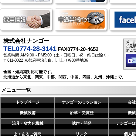
株式会社ナンゴー
TEL0774-28-3141
FAX0774-20-4652
営業時間 AM9:00～PM5:00（土・日曜日、祝・祭日は除く）
〒611-0022 京都府宇治市白川川上り谷80番地36
全国・短納期対応可能です。
北海道から東北、関東、中部、関西、中国、四国、九州、沖縄まで。
メニュー一覧
トップページ
ナンゴーのミッション
会社
機械設備
沿革・受賞歴
機械
治具・省力化機械
試作・開発
ナンゴーは
よくあるご質問
リンク
個人情