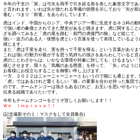
今年の干支の「寅」は弓矢を両手で引き絞る形を表した象形文字であ
と言われます。いわば矢が放たれる準備の状態を示しており「矢が前
進む」つまり「前進」をあらわしています。
虎はインド、中国からロシア、中央アジア一帯に生息するネコ科の動
で強い者の象徴とされてきた歴史があると聴きます。虎に関すること
ざを調べてみると「虎の尾を踏む・前門の虎後門の狼」など総じて、
強い・迫力のある人・状態を虎という言葉を使って表現しているよう
感じます。
また「虎は千里を走り、実を持って千里を帰る」という言葉がありま
これは強い行動力や親が子を思う気持ちの強さをあらわしていると言
虎のことわざからは、いかなる環境や対象に対しても、ひるまない「
感じさせます。我々も「気概のある態度」を持って、「矢」のように
お客様にお役立ちすることを御誓い申し上げます。
一方、２０２２はニャーニャーニャーともいうので猫にも通じます。
「虎」ではあるけれど愛くるしい「猫」の要素を合わせ持った集団で
のです。チームナンゴーは強さもあるけれど、お互いを思いやるパッ
出来る組織でありたいです。
今年もチームナンゴーをどうぞ宜しくお願いします！！
Ｗｅ Ｉｍｐｒｏｖｅ！！
(記念撮影その１：マスクをして全員集合)