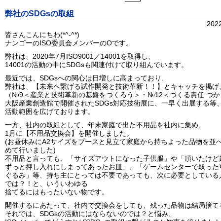
弊社のSDGsの取組
202
皆さんこんにちわ(*^-^*)
ナンゴーのISO委員会メンバーのOです。
弊社は、2020年7月ISO9001／14001を取得し、
14001の活動の中にSDGsも関連付けて取り組んでいます。
最近では、SDGsへの関心は日増しに高まっており、
弊社は、【未来へ繋げる試作開発と技術革新！！】とキャッチを掲げ
（№9＜産業と技術革新の基盤をつくろう＞・№12＜つくる責任 つ
大阪産業創造館で開催されたSDGs対応技術展に、一早く出展する等
活動範囲を広げております。
一方、社内の取組として、年末家庭で出た不用品を社内に集め、
1月に【不用品交換会】を開催しました。
(お昼休みにA2サイズをブースと見立て家庭から持ちよった品物を並
めて行いました)
不用品と言っても、「サイズアウトになった子供服」や「頂いたけど
ずっと押し入れにしまってあったお皿」、「ゲームセンターで取った
ぐるみ」等、持ち主にとっては不要であっても、次に必要としている
では？！と、いういわゆる
捨てるにはもったいない物です。
開催するにあたって、社内で交換会をしても、残った品物は結局捨て
それでは、SDGsの活動にはならないのでは？と悩み、