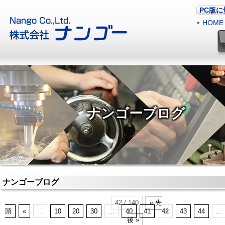
PC版
HOME
ナンゴーブログ
ナンゴーブログ
42 / 140
« 先
頭
«
...
10
20
30
...
40
41
42
43
44
...
後 »